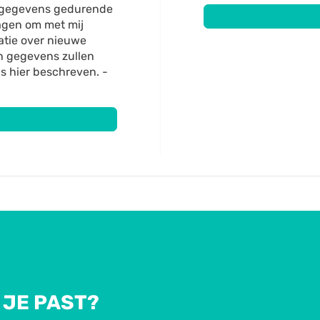
nsgegevens gedurende
agen om met mij
atie over nieuwe
n gegevens zullen
s hier beschreven. -
 JE PAST?