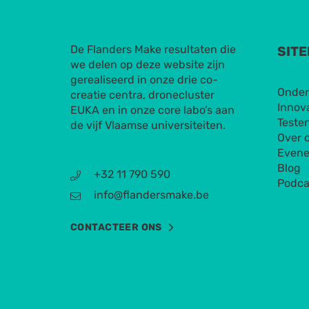
De Flanders Make resultaten die
SIT
we delen op deze website zijn
gerealiseerd in onze drie co-
Onder
creatie centra, dronecluster
Innov
EUKA en in onze core labo’s aan
Testen
de vijf Vlaamse universiteiten.
Over 
Even
Blog
+32 11 790 590
Podca
info@flandersmake.be
CONTACTEER ONS