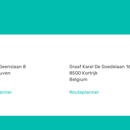
Geenslaan 8
Graaf Karel De Goedelaan 1
euven
8500 Kortrijk
m
Belgium
anner
Routeplanner