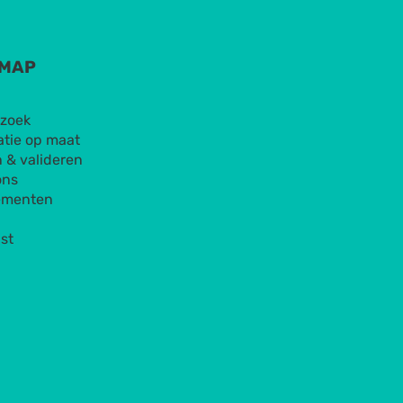
EMAP
zoek
atie op maat
 & valideren
ons
ementen
st