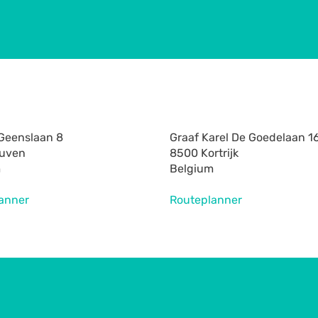
Geenslaan 8
Graaf Karel De Goedelaan 1
euven
8500 Kortrijk
m
Belgium
anner
Routeplanner