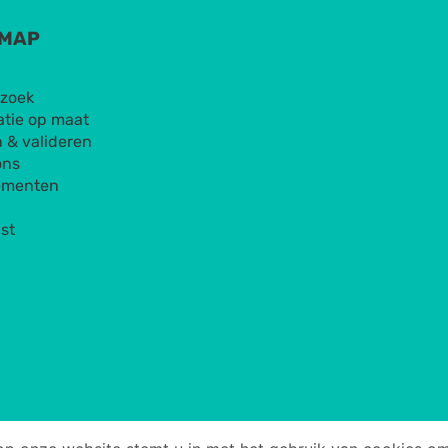
EMAP
zoek
atie op maat
 & valideren
ons
ementen
st