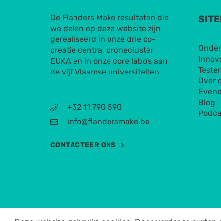
De Flanders Make resultaten die
SIT
we delen op deze website zijn
gerealiseerd in onze drie co-
Onder
creatie centra, dronecluster
Innov
EUKA en in onze core labo’s aan
Testen
de vijf Vlaamse universiteiten.
Over 
Even
Blog
+32 11 790 590
Podca
info@flandersmake.be
CONTACTEER ONS