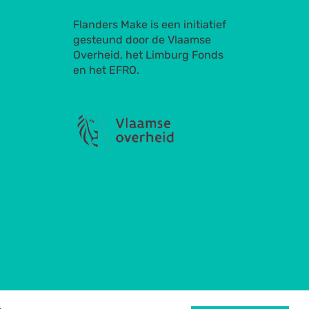
Flanders Make is een initiatief
gesteund door de Vlaamse
Overheid, het Limburg Fonds
en het EFRO.