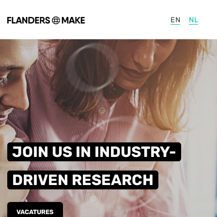
Ga naar hoofdinhoud
EN
NL
JOIN US IN INDUSTRY-
DRIVEN RESEARCH
VACATURES