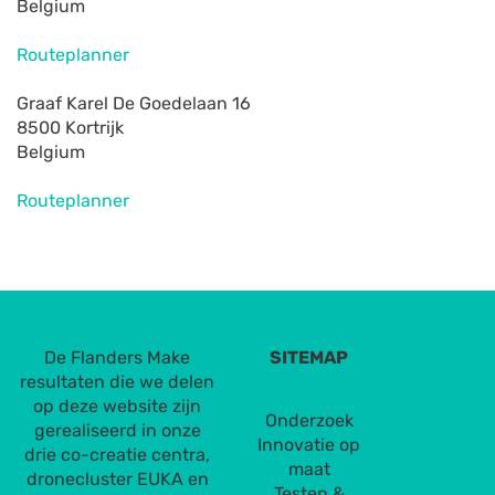
Belgium
Routeplanner
Graaf Karel De Goedelaan 16
8500 Kortrijk
Belgium
Routeplanner
De Flanders Make
SITEMAP
resultaten die we delen
op deze website zijn
Onderzoek
gerealiseerd in onze
Innovatie op
drie co-creatie centra,
maat
dronecluster EUKA en
Testen &