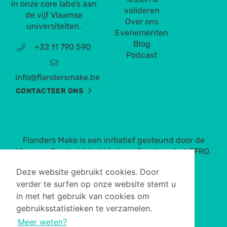
in onze core labo’s aan
valideren
de vijf Vlaamse
Over ons
universiteiten.
Evenementen
Blog
+32 11 790 590
Podcast
info@flandersmake.be
CONTACTEER ONS
Flanders Make is een initiatief gesteund door de
Vlaamse Overheid, het Limburg Fonds en het EFRO.
Deze website gebruikt cookies. Door
verder te surfen op onze website stemt u
in met het gebruik van cookies om
gebruiksstatistieken te verzamelen.
Meer weten?