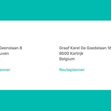
Geenslaan 8
Graaf Karel De Goedelaan 1
euven
8500 Kortrijk
m
Belgium
anner
Routeplanner