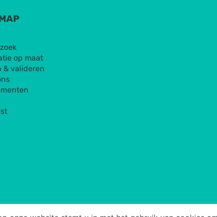
EMAP
zoek
atie op maat
 & valideren
ons
ementen
st