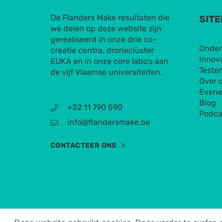
De Flanders Make resultaten die
SIT
we delen op deze website zijn
gerealiseerd in onze drie co-
Onder
creatie centra, dronecluster
Innov
EUKA en in onze core labo’s aan
Testen
de vijf Vlaamse universiteiten.
Over 
Even
Blog
+32 11 790 590
Podca
info@flandersmake.be
CONTACTEER ONS