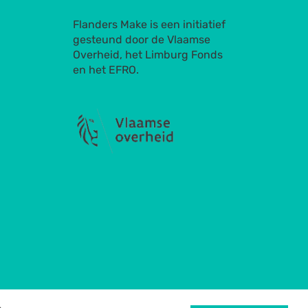
Flanders Make is een initiatief
gesteund door de Vlaamse
Overheid, het Limburg Fonds
en het EFRO.