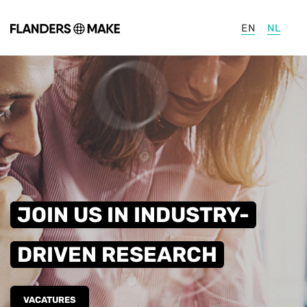
Ga naar hoofdinhoud
EN
NL
JOIN US IN INDUSTRY-
DRIVEN RESEARCH
VACATURES