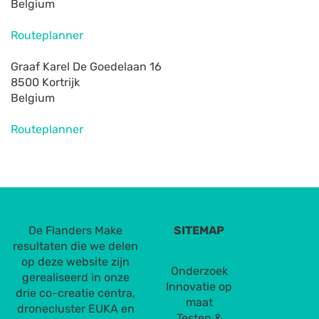
Belgium
Routeplanner
Graaf Karel De Goedelaan 16
8500 Kortrijk
Belgium
Routeplanner
De Flanders Make
SITEMAP
resultaten die we delen
op deze website zijn
Onderzoek
gerealiseerd in onze
Innovatie op
drie co-creatie centra,
maat
dronecluster EUKA en
Testen &