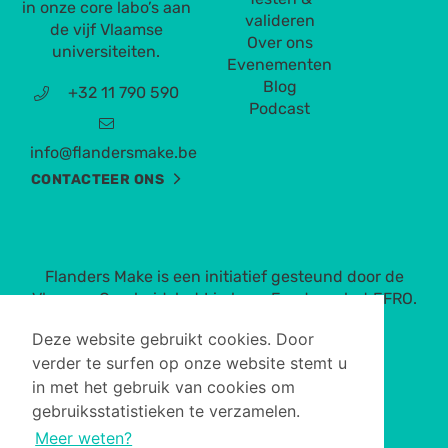
in onze core labo’s aan
valideren
de vijf Vlaamse
Over ons
universiteiten.
Evenementen
Blog
+32 11 790 590
Podcast
info@flandersmake.be
CONTACTEER ONS
Flanders Make is een initiatief gesteund door de
Vlaamse Overheid, het Limburg Fonds en het EFRO.
Deze website gebruikt cookies. Door
verder te surfen op onze website stemt u
in met het gebruik van cookies om
gebruiksstatistieken te verzamelen.
Meer weten?